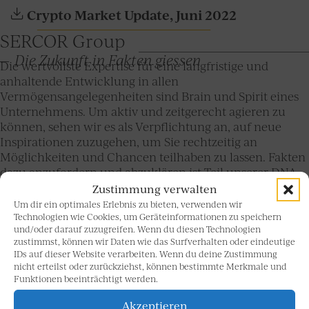
Crypto Market Update, Juni 2022
SERCOR Group
Die Zukunft in Fakten giessen
Die wertvollste Expertise für eine langfristige und
anhaltende Entwicklung in allen
Vermögensangelegenheiten sind Brain und Spirit eines
Unternehmens. Um aktiv und zeitgerecht agieren zu
können, sehen wir es als Verpflichtung an, auf neue
Inspirationen zuzugehen, um Sie rechtzeitig an
Möglichkeiten und Chancen teilhaben zu lassen. Fakten
dazu anzufordern und abzuklären ist Teil unserer DNA.
Zustimmung verwalten
Um dir ein optimales Erlebnis zu bieten, verwenden wir
Technologien wie Cookies, um Geräteinformationen zu speichern
und/oder darauf zuzugreifen. Wenn du diesen Technologien
zustimmst, können wir Daten wie das Surfverhalten oder eindeutige
IDs auf dieser Website verarbeiten. Wenn du deine Zustimmung
nicht erteilst oder zurückziehst, können bestimmte Merkmale und
Funktionen beeinträchtigt werden.
Akzeptieren