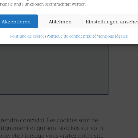
rkmale und Funktionen beeinträchtigt werden.
s anonymisés.
Akzeptieren
Ablehnen
Einstellungen ansehe
Politique de cookies
Politique de confidentialité
Mentions légales
 rendre convivial. Les cookies sont de
atiquement et qui sont stockés sur votre
e, etc.) lorsque vous visitez notre site.