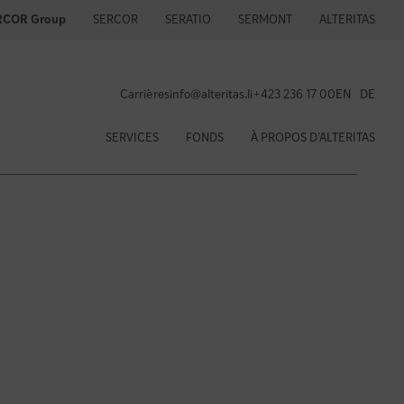
SERCOR
SERATIO
SERMONT
ALTERITAS
RCOR Group
Carrières
info@alteritas.li
+423 236 17 00
EN
DE
SERVICES
FONDS
À PROPOS D’ALTERITAS